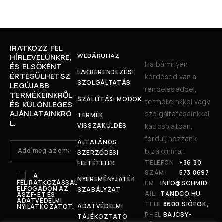
IRATKOZZ FEL
WEBÁRUHÁZ
HÍRLEVELÜNKRE,
Ha bármilyen
ÉS ELSŐKÉNT
LAKBERENDEZÉSI
ÉRTESÜLHETSZ
kérdésed van a
SZOLGÁLTATÁS
LEGÚJABB
rendeléseddel,
TERMÉKEINKRŐL
SZÁLLÍTÁSI MÓDOK
termékeinkkel vagy
ÉS KÜLÖNLEGES
AJÁNLATAINKRÓ
szolgáltatásainkkal
TERMÉK
L.
VISSZAKÜLDÉS
kapcsolatban,
fordulj hozzánk
ÁLTALÁNOS
bizalommal!
SZERZŐDÉSI
TELEFON
+36 30
FELTÉTELEK
SZÁM:
573 8697
A
NYEREMÉNYJÁTÉK
FELIRATKOZÁSSAL
EM
INFO@SCHMID
ELFOGADOM AZ
SZABÁLYZAT
AIL:
TANDCO.HU
ÁSZF-ET ÉS
ADATVÉDELMI
TELE
8600 SIÓFOK,
ADATVÉDELMI
NYILATKOZATOT.
PHEL
BAJCSY-
TÁJÉKOZTATÓ