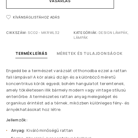
VÁSÁRLÁS
KÍVÁNSÁGLISTÁHOZ ADÁS
CIKKSZÁM:
SCO2 - MKRWL32
KATEGÓRIÁK:
DESIGN LÁMPÁK
,
LÁMPÁK
TERMÉKLEÍRÁS
MÉRETEK ÉS TULAJDONSÁGOK
Engedd be a természet varázsát otthonodba ezzel a rattan
fali lámpával! A kör alakú dizájn és a különböző méretű
koncentrikus körök egyedi, bohém hangulatot teremtenek,
amely tökéletesen illik bármely modern vagy vintage stílusú
enteriőrbe. A természetes rattan anyag melegséget és
organikus érintést ad a térnek, miközben különleges fény- és
árnyékhatásokat hoz létre.
Jellemzők:
Anyag:
Kiváló minőségű rattan