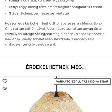
Forma:
Kör alakú, koncentrikus körökkel
Fény:
Lágy, meleg fény, amely meghitt hangulatot teremt
Stílus:
Bohém, természetes, vintage
Hozzon egy kis bohém bájt otthonába ezzel a stílusos Boho
Chic rattan fali lámpával. A természetes rattan anyag és a
kézműves kidolgozás egyedi megjelenést kölcsönöz ennek a
lámpának, amely tökéletesen illeszkedik a modern és a
vintage enteriőrökbe egyaránt.
ÉRDEKELHETNEK MÉG…
VÁRHATÓ SZÁLLÍTÁSI IDŐ: 4-5 NAP