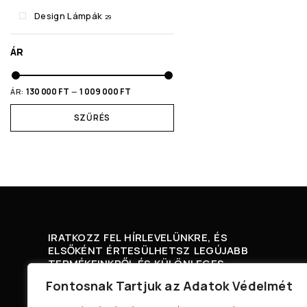
Design Lámpák
29
ÁR
130 000 FT
1 009 000 FT
ÁR:
—
SZŰRÉS
IRATKOZZ FEL HÍRLEVELÜNKRE, ÉS
ELSŐKÉNT ÉRTESÜLHETSZ LEGÚJABB
TERMÉKEINKRŐL ÉS KÜLÖNLEGES
AJÁNLATAINKRÓL.
Fontosnak Tartjuk az Adatok Védelmét