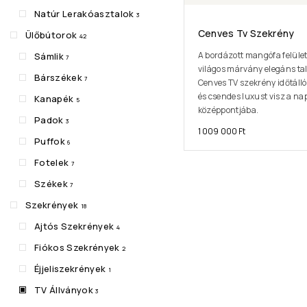
Natúr Lerakóasztalok
3
Cenves Tv Szekrény
Ülőbútorok
42
A bordázott mangófa felület
Sámlik
7
világos márvány elegáns ta
Bárszékek
7
Cenves TV szekrény időtálló
és csendes luxust visz a na
Kanapék
5
középpontjába.
Padok
3
1 009 000
Ft
Puffok
6
Fotelek
7
Székek
7
Szekrények
18
Ajtós Szekrények
4
Fiókos Szekrények
2
Éjjeliszekrények
1
TV Állványok
3