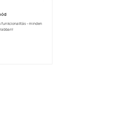
mód
s funkcionalitás – minden
arabban!