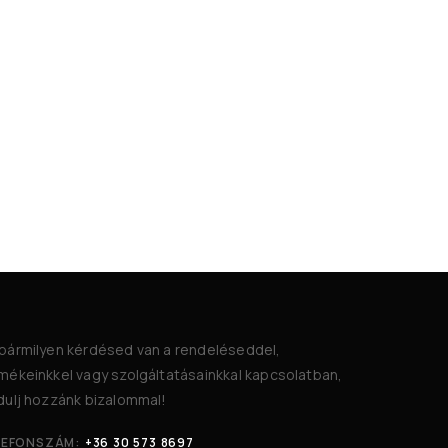
bármilyen kérdésed van a rendeléseddel,
mékeinkkel vagy szolgáltatásainkkal kapcsolatban,
dulj hozzánk bizalommal!
LEFONSZÁM:
+36 30 573 8697