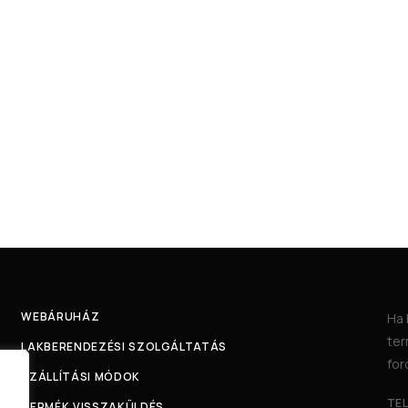
WEBÁRUHÁZ
Ha 
ter
LAKBERENDEZÉSI SZOLGÁLTATÁS
for
SZÁLLÍTÁSI MÓDOK
TE
TERMÉK VISSZAKÜLDÉS