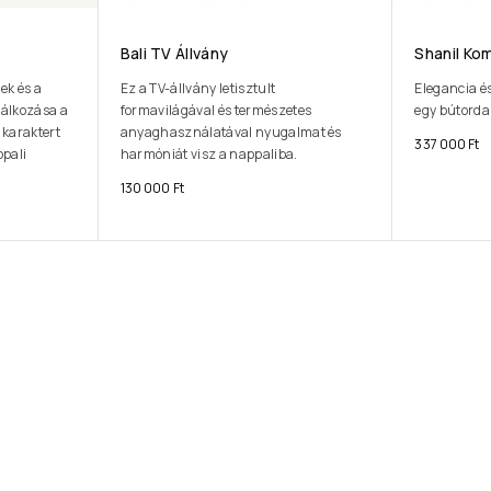
Bali TV Állvány
Shanil Ko
ek és a
Ez a TV-állvány letisztult
Elegancia é
lálkozása a
formavilágával és természetes
egy bútord
 karaktert
anyaghasználatával nyugalmat és
337 000
Ft
ppali
harmóniát visz a nappaliba.
130 000
Ft