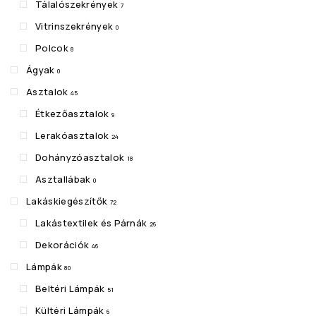
Tálalószekrények
7
Vitrinszekrények
0
Polcok
8
Ágyak
0
Asztalok
45
Étkezőasztalok
9
Lerakóasztalok
24
Dohányzóasztalok
18
Asztallábak
0
Lakáskiegészítők
72
Lakástextilek és Párnák
26
Dekorációk
46
Lámpák
80
Beltéri Lámpák
51
Kültéri Lámpák
6