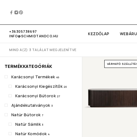
+36305738697
KEZDŐLAP
WEBÁR
INFO@SCHMIDTANDCO.HU
MIND A(Z) 3 TALÁLAT MEGJELENÍTVE
VÁRHATÓ SZÁLLÍTÁS
TERMÉKKATEGÓRIÁK
Karácsonyi Termékek
49
Karácsonyi Kiegészítők
20
Karácsonyi Bútorok
27
Ajándékutalványok
3
Natúr Bútorok
7
Natúr Sámlik
3
Natúr Komódok
4