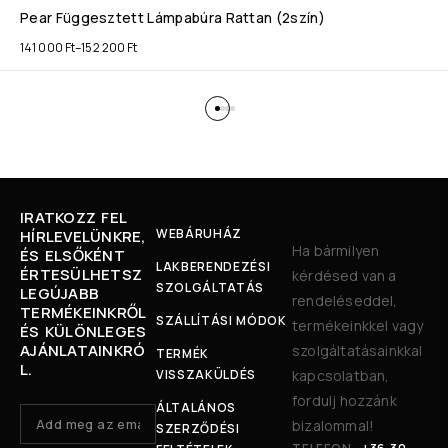
Pear Függesztett Lámpabúra Rattan (2szín)
141 000
Ft
–
152 200
Ft
IRATKOZZ FEL
WEBÁRUHÁZ
HÍRLEVELÜNKRE,
Ha bármilyen
ÉS ELSŐKÉNT
LAKBERENDEZÉSI
ÉRTESÜLHETSZ
kérdésed van a
SZOLGÁLTATÁS
LEGÚJABB
rendeléseddel,
TERMÉKEINKRŐL
SZÁLLÍTÁSI MÓDOK
termékeinkkel vagy
ÉS KÜLÖNLEGES
AJÁNLATAINKRÓ
szolgáltatásainkkal
TERMÉK
L.
VISSZAKÜLDÉS
kapcsolatban,
fordulj hozzánk
ÁLTALÁNOS
bizalommal!
SZERZŐDÉSI