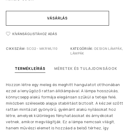
VÁSÁRLÁS
KÍVÁNSÁGLISTÁHOZ ADÁS
CIKKSZÁM:
SCO2 - MKRWL110
KATEGÓRIÁK:
DESIGN LÁMPÁK
,
LÁMPÁK
TERMÉKLEÍRÁS
MÉRETEK ÉS TULAJDONSÁGOK
Hozzon létre egy meleg és meghitt hangulatot otthonában
ezzel a lenyűgöző rattan állólámpával. A lámpa hosszúkás,
könnycsepp alakú formája elegánsan szűkül a teteje felé,
miközben szélesebb alapja stabilitást biztosít. A kézzel szőtt
rattan mintázat gyönyörű, gyémánt alakú nyílásokat hoz
létre, amelyek különleges fényhatásokat és árnyékokat
vetnek, amikor megvilágítják. Ez a lámpa nemcsak világít,
hanem művészi elemet is hozzáad a belső térhez, így