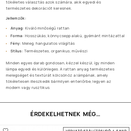
tökéletes választás azok számára, akik egyedi és
természetes dekorációt keresnek.
Jellemzők:
Anyag:
Kiváló minőségű rattan
Forma:
Hosszúkás, könnycsepp alakú, gyémánt mintázattal
Fény:
Meleg, hangulatos világítás
Stílus:
Természetes, organikus, művészi
Minden egyes darab gondosan, kézzel készül, így minden
lámpa egyedi és különleges. A rattan anyag természetes
melegséget és textúrát kölcsönöz a lámpának, amely
tökéletesen illeszkedik bármilyen enteriőrbe, legyen az
modern vagy rusztikus.
ÉRDEKELHETNEK MÉG…
VÁRHATÓ SZÁLLÍTÁSI IDŐ: 4-5 NAP