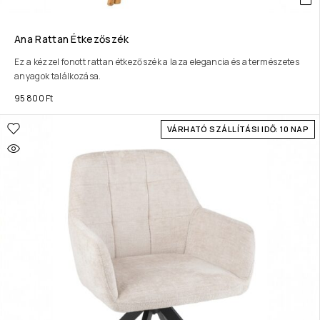
Ana Rattan Étkezőszék
Ez a kézzel fonott rattan étkezőszék a laza elegancia és a természetes
anyagok találkozása.
95 800
Ft
VÁRHATÓ SZÁLLÍTÁSI IDŐ: 10 NAP