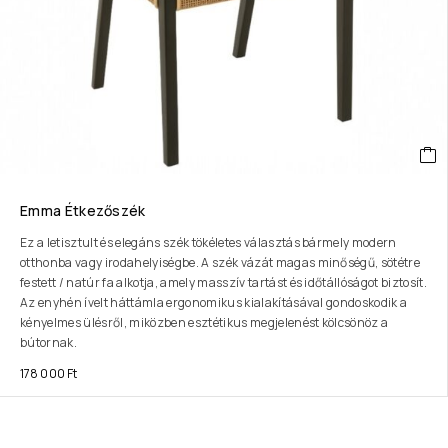
Emma Étkezőszék
Ez a letisztult és elegáns szék tökéletes választás bármely modern
otthonba vagy irodahelyiségbe. A szék vázát magas minőségű, sötétre
festett / natúr fa alkotja, amely masszív tartást és időtállóságot biztosít.
Az enyhén ívelt háttámla ergonomikus kialakításával gondoskodik a
kényelmes ülésről, miközben esztétikus megjelenést kölcsönöz a
bútornak.
178 000
Ft