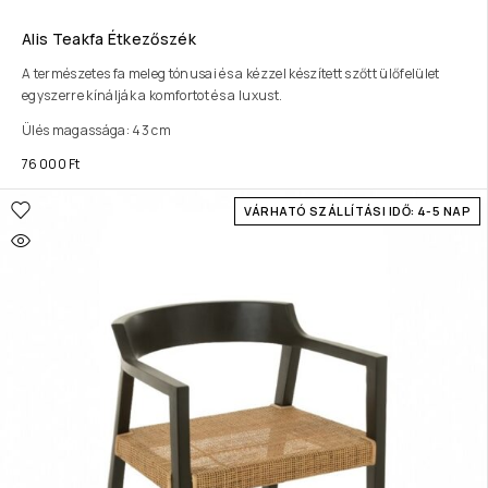
Alis Teakfa Étkezőszék
A természetes fa meleg tónusai és a kézzel készített szőtt ülőfelület
egyszerre kínálják a komfortot és a luxust.
Ülés magassága: 43 cm
76 000
Ft
VÁRHATÓ SZÁLLÍTÁSI IDŐ: 4-5 NAP