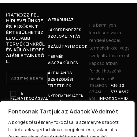
IRATKOZZ FEL
WEBÁRUHÁZ
HÍRLEVELÜNKRE,
Ha bármilyen
ÉS ELSŐKÉNT
LAKBERENDEZÉSI
ÉRTESÜLHETSZ
kérdésed van a
SZOLGÁLTATÁS
LEGÚJABB
rendeléseddel,
TERMÉKEINKRŐL
SZÁLLÍTÁSI MÓDOK
termékeinkkel vagy
ÉS KÜLÖNLEGES
AJÁNLATAINKRÓ
szolgáltatásainkkal
TERMÉK
L.
VISSZAKÜLDÉS
kapcsolatban,
fordulj hozzánk
ÁLTALÁNOS
bizalommal!
SZERZŐDÉSI
TELEFON
+36 30
FELTÉTELEK
SZÁM:
573 8697
A
NYEREMÉNYJÁTÉK
FELIRATKOZÁSSAL
EM
INFO@SCHMID
ELFOGADOM AZ
SZABÁLYZAT
AIL:
TANDCO.HU
ÁSZF-ET ÉS
ADATVÉDELMI
Fontosnak Tartjuk az Adatok Védelmét
TELE
8600 SIÓFOK,
ADATVÉDELMI
NYILATKOZATOT.
PHEL
BAJCSY-
TÁJÉKOZTATÓ
A böngészési élmény fokozása, a személyre szabott
YÜNK
ZSILINSZKY U.
hirdetések vagy tartalmak megjelenítése, valamint a
:
207.
forgalom elemzése érdekében sütiket (cookie)