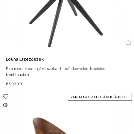
Louna Étkezőszék
Ez a modern és elegáns szék a stílus és kényelem tökéletes
kombinációja.
86 000
Ft
VÁRHATÓ SZÁLLÍTÁSI IDŐ: 10 HÉT