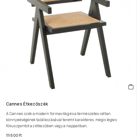
Cannes Étkezőszék
A Cannes szék a modern formavilág és a természetes rattan
könnyedségének találkozásával teremt karakteres, mégis légies
fókuszpontot az étkezőben vagy a nappaliban.
111 600
Ft