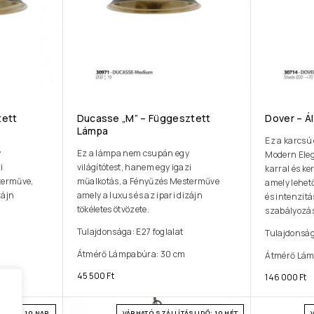
tett
Ducasse „M” – Függesztett
Dover – Á
Lámpa
Ez a karcsú
y
Ez a lámpa nem csupán egy
Modern Eleg
i
világítótest, hanem egy igazi
karral és ke
terműve,
műalkotás, a Fényűzés Mesterműve
amely lehet
zájn
amely a luxus és az ipari dizájn
és intenzit
tökéletes ötvözete.
szabályozás
Tulajdonsága: E27 foglalat
Tulajdonság
Átmérő Lámpabúra: 30 cm
Átmérő Lám
45 500
Ft
146 000
Ft
I IDŐ: 10 NAP
VÁRHATÓ SZÁLLÍTÁSI IDŐ: 10 HÉT