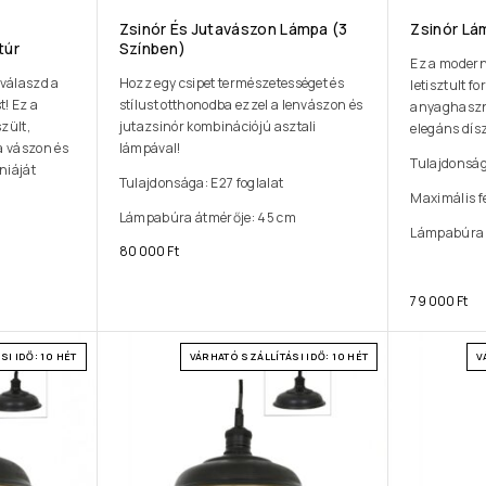
z
Zsinór És Jutavászon Lámpa (3
Zsinór Lá
túr
Színben)
Ez a modern
 válaszd a
Hozz egy csipet természetességet és
letisztult f
t! Ez a
stílust otthonodba ezzel a lenvászon és
anyaghaszná
zült,
jutazsinór kombinációjú asztali
elegáns dísz
a vászon és
lámpával!
Tulajdonság
niáját
Tulajdonsága: E27 foglalat
Maximális f
Lámpabúra átmérője: 45 cm
Lámpabúra 
80 000
Ft
79 000
Ft
I IDŐ: 10 HÉT
VÁRHATÓ SZÁLLÍTÁSI IDŐ: 10 HÉT
V