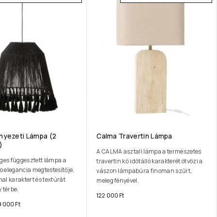
nyezeti Lámpa (2
Calma Travertin Lámpa
)
A CALMA asztali lámpa a természetes
eges függesztett lámpa a
travertin kő időtálló karakterét ötvözi a
 elegancia megtestesítője,
vászon lámpabúra finoman szűrt,
al karaktert és textúrát
meleg fényével.
 térbe.
122 000
Ft
9 000
Ft