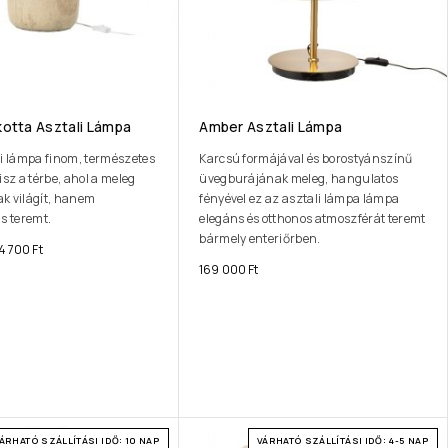
kotta Asztali Lámpa
Amber Asztali Lámpa
li lámpa finom, természetes
Karcsú formájával és borostyánszínű
isz a térbe, ahol a meleg
üvegburájának meleg, hangulatos
k világít, hanem
fényével ez az asztali lámpa lámpa
s teremt.
elegáns és otthonos atmoszférát teremt
bármely enteriőrben.
4 700
Ft
169 000
Ft
ÁRHATÓ SZÁLLÍTÁSI IDŐ: 10 NAP
VÁRHATÓ SZÁLLÍTÁSI IDŐ: 4-5 NAP