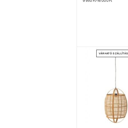
9 950
Ft
–
16 000
Ft
VÁRHATÓ SZÁLLÍTÁSI