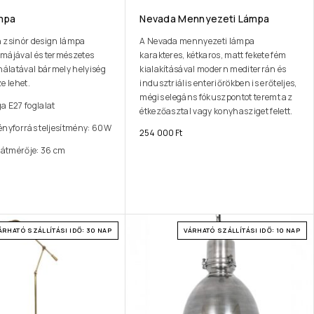
mpa
Nevada Mennyezeti Lámpa
 zsinór design lámpa
A Nevada mennyezeti lámpa
ormájával és természetes
karakteres, kétkaros, matt fekete fém
latával bármely helyiség
kialakításával modern mediterrán és
e lehet.
indusztriális enteriőrökben is erőteljes,
mégis elegáns fókuszpontot teremt az
a E27 foglalat
étkezőasztal vagy konyhasziget felett.
ényforrás teljesítmény: 60W
254 000
Ft
átmérője: 36 cm
ÁRHATÓ SZÁLLÍTÁSI IDŐ: 30 NAP
VÁRHATÓ SZÁLLÍTÁSI IDŐ: 10 NAP