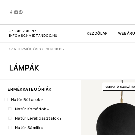
+36305738697
KEZDŐLAP
WEBÁR
INFO@SCHMIDTANDCO.HU
1–16 TERMÉK, ÖSSZESEN 80 DB
LÁMPÁK
VÁRHATÓ SZÁLLÍTÁS
TERMÉKKATEGÓRIÁK
Natúr Bútorok
7
Natúr Komódok
4
Natúr Lerakóasztalok
3
Natúr Sámlik
3