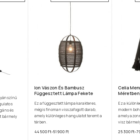
Ion Vászon És Bambusz
Celia Men
Függesztett Lámpa Fekete
Méretben
tyánszínű
Ez a függesztett lámpa karakteres,
Ez a különl
gulatos
mégis finoman visszafogott darab,
modern boho
egáns és
amely különleges hangulatot teremt a
amely azonn
t bármely
térben.
visz bármely
44 500
Ft
–
51 900
Ft
25 300
Ft
–
7