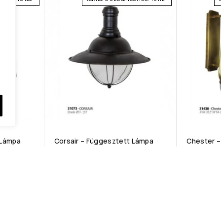
 Lámpa
Corsair – Függesztett Lámpa
Chester –
lus Ikonja,
Ez a függőlámpa a Stílus és
Emeld ottho
t, hanem
Funkcionalitás Mesterműve, nem
Chester luxu
n helyiség
csupán egy világítótest, hanem egy
klasszikus 
műalkotás, amely minden helyiség
technológia 
középpontjává válik.
Tulajdonsága
Tulajdonsága: E27 foglalat,IP 54
G9 foglalat 