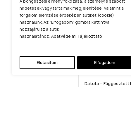
A böngészési élmény fokozása, a személyre szabott
hirdetések vagy tartalmak megjelenítése, valamint a
forgalom elemzése érdekében sütiket (cookie)
használunk. Az "Elfogadom" gombra kattintva
hozzájárulsz a sütik
használatához.
Adatvédelmi Tájékoztató
Elutasítom
Elfogadom
Dakota – Függesztett
Ez a függőlámpa az Ipari Stí
nem csupán egy világítótes
egy műalkotás, amely minde
középpontjává válik.
Tulajdonsága: E27 foglalat
Átmérő Lámpabúra: 2 cm