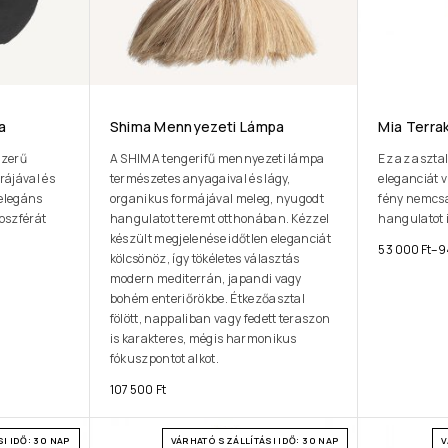
a
Shima Mennyezeti Lámpa
Mia Terra
szerű
A SHIMA tengerifű mennyezeti lámpa
Ez az aszta
rájával és
természetes anyagaival és lágy,
eleganciát v
elegáns
organikus formájával meleg, nyugodt
fény nemcsa
oszférát
hangulatot teremt otthonában. Kézzel
hangulatot i
.
készült megjelenése időtlen eleganciát
53 000
Ft
–
9
kölcsönöz, így tökéletes választás
modern mediterrán, japandi vagy
bohém enteriőrökbe. Étkezőasztal
fölött, nappaliban vagy fedett teraszon
is karakteres, mégis harmonikus
fókuszpontot alkot.
107 500
Ft
I IDŐ: 30 NAP
VÁRHATÓ SZÁLLÍTÁSI IDŐ: 30 NAP
V