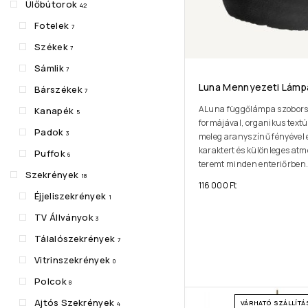
Ülőbútorok
42
Fotelek
7
Székek
7
Sámlik
7
Luna Mennyezeti Lámp
Bárszékek
7
ALuna függőlámpa szobor
Kanapék
5
formájával, organikus textú
Padok
3
meleg aranyszínű fényével 
karaktert és különleges atm
Puffok
6
teremt minden enteriőrben
Szekrények
18
116 000
Ft
Éjjeliszekrények
1
TV Állványok
3
Tálalószekrények
7
Vitrinszekrények
0
Polcok
8
Ajtós Szekrények
VÁRHATÓ SZÁLLÍTÁS
4