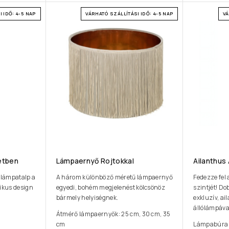
 IDŐ: 4-5 NAP
VÁRHATÓ SZÁLLÍTÁSI IDŐ: 4-5 NAP
VÁ
etben
Lámpaernyő Rojtokkal
Ailanthus
 lámpatalp a
A három különböző méretű lámpaernyő
Fedezze fel 
zikus design
egyedi, bohém megjelenést kölcsönöz
szintjét! Do
bármely helyiségnek.
exkluzív, ai
állólámpáva
Átmérő lámpaernyők: 25 cm, 30 cm, 35
cm
Lámpabúra 