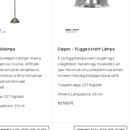
llólámpa
Dipper – Függesztett Lámpa
 és elegáns lámpa, mely a
Ez a függőlámpa nem csupán egy
ancia Csúcsa, állítható
világítótest, hanem egy műalkotás, az
rek ernyővel rendelkezik,
Ipari Minimalizmus Mesterműve amely
ővé teszi a fény irányának
minden helyiség középpontjává válik.
ásának könnyed
Tulajdonsága: E27 foglalat
át.
Átmérő Lámpabúra: 29 cm
a: E27 foglalat
83 500
Ft
pabúra: 20 cm
VÁRHATÓ SZÁLLÍTÁSI IDŐ: 10 HÉT
VÁRHATÓ SZÁLLÍTÁSI IDŐ: 10 HÉT