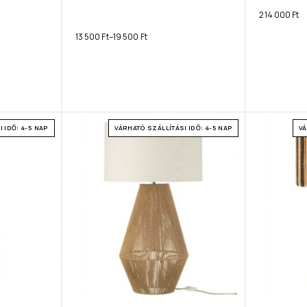
214 000
Ft
13 500
Ft
–
19 500
Ft
 IDŐ: 4-5 NAP
VÁRHATÓ SZÁLLÍTÁSI IDŐ: 4-5 NAP
VÁ