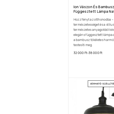
Ion Vászon És Bambus
Függesztett Lámpa Na
Hozz fényt az otthonodba –
természetességet és a stílus
természetes anyagokból kés
elegáns függesztett lámpa 
a bambusz tökéletes harmó
testesíti meg.
32 000
Ft
–
38 000
Ft
VÁRHATÓ SZÁLLÍTÁS