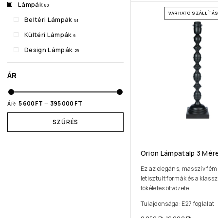
Lámpák
80
VÁRHATÓ SZÁLLÍTÁSI
Beltéri Lámpák
51
Kültéri Lámpák
6
Design Lámpák
29
ÁR
5 600 FT
395 000 FT
ÁR:
—
SZŰRÉS
Orion Lámpatalp 3 Mér
Ez az elegáns, masszív fém
letisztult formák és a klass
tökéletes ötvözete.
Tulajdonsága: E27 foglalat