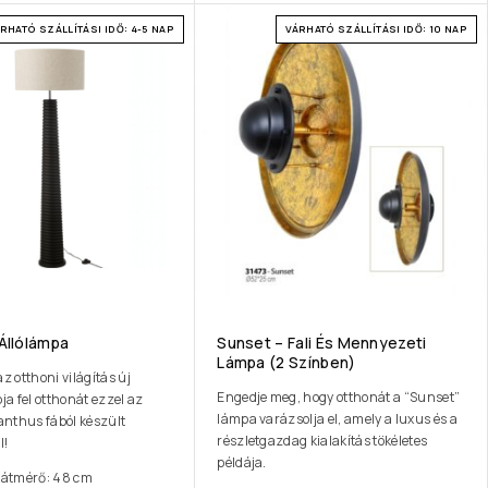
RHATÓ SZÁLLÍTÁSI IDŐ: 4-5 NAP
VÁRHATÓ SZÁLLÍTÁSI IDŐ: 10 NAP
 Állólámpa
Sunset – Fali És Mennyezeti
Lámpa (2 Színben)
az otthoni világítás új
Engedje meg, hogy otthonát a “Sunset”
bja fel otthonát ezzel az
lámpa varázsolja el, amely a luxus és a
lanthus fából készült
részletgazdag kialakítás tökéletes
l!
példája.
átmérő: 48 cm