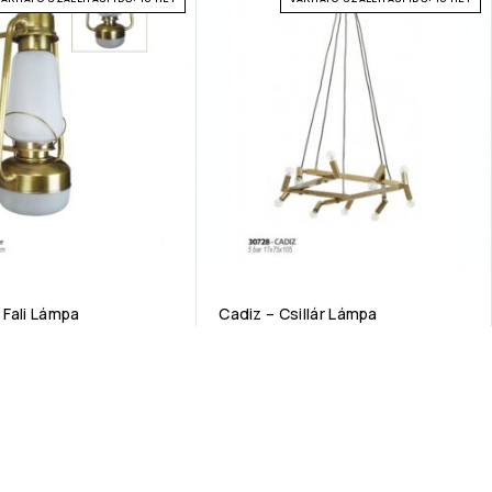
 Fali Lámpa
Cadiz – Csillár Lámpa
nod vagy üzleted fényét a
Ez a lenyűgöző világítótest egy
s fali lámpával, amely a
háromdimenziós pentagon formát
elegancia és a modern
alkotó, összekapcsolt fém rudakból áll,
tökéletes ötvözete.
amelyet öt vékony kábel függeszt fel a
mennyezeti rögzítőhöz.
: E27 foglalat felső rész;
alsó rész
Tulajdonsága: E14 x 10