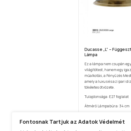
Ducasse „L” – Függesz
Lámpa
Ez a lámpa nem csupán eg
világítótest, hanem egy igaz
műalkotás, a Fényűzés Mes
amely a luxus és az ipari di
tökéletes ötvözete.
Tulajdonsága: E27 foglalat
Átmérő Lámpabúra: 34 cm
53 000
Ft
Fontosnak Tartjuk az Adatok Védelmét
VÁRHATÓ SZÁLLÍTÁS