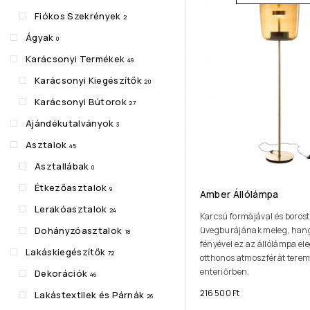
Fiókos Szekrények
2
Ágyak
0
Karácsonyi Termékek
49
Karácsonyi Kiegészítők
20
Karácsonyi Bútorok
27
Ajándékutalványok
3
Asztalok
45
Asztallábak
0
Étkezőasztalok
9
Amber Állólámpa
Lerakóasztalok
24
Karcsú formájával és boros
Dohányzóasztalok
üvegburájának meleg, han
18
fényével ez az állólámpa el
Lakáskiegészítők
72
otthonos atmoszférát terem
enteriőrben.
Dekorációk
46
216 500
Ft
Lakástextilek és Párnák
26