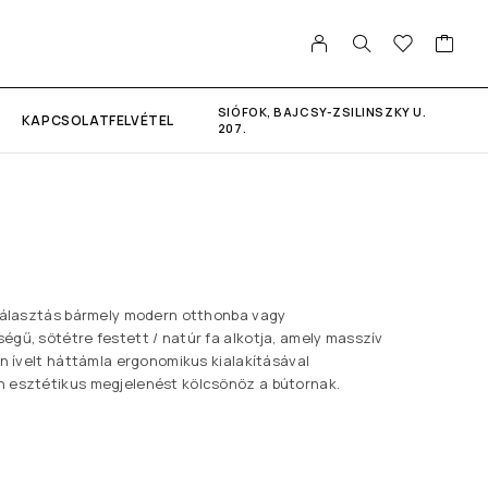
SIÓFOK, BAJCSY-ZSILINSZKY U.
KAPCSOLATFELVÉTEL
207.
 választás bármely modern otthonba vagy
gű, sötétre festett / natúr fa alkotja, amely masszív
én ívelt háttámla ergonomikus kialakításával
n esztétikus megjelenést kölcsönöz a bútornak.