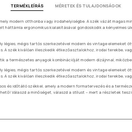
TERMÉKLEÍRÁS
MÉRETEK ÉS TULAJDONSÁGOK
rmely modern otthonba vagy irodahelyiségbe. A szék vázát magas minő
ívelt háttámla ergonomikus kialakításával gondoskodik a kényelmes ü
ely légies, mégis tartós szerkezetével modern és vintage elemeket ö
s. A szék kiválóan illeszkedik étkezőasztalokhoz, irodai terekbe, v
etik a természetes anyagok kombinációját modern dizájnnal, miközbe
ely légies, mégis tartós szerkezetével modern és vintage elemeket ö
s. A szék kiválóan illeszkedik étkezőasztalokhoz, irodai terekbe, v
sos és időtálló székkel, amely a modern formatervezés és a termész
hető! Válaszd a minőséget, válaszd a stílust – mert a részletek tes