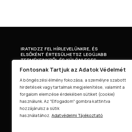
IRATKOZZ FEL HÍRLEVELÜNKRE, ÉS
ELSŐKÉNT ÉRTESÜLHETSZ LEGÚJABB
TERMÉKEINKRŐL ÉS KÜLÖNLEGES
AJÁNLATAINKRÓL.
Fontosnak Tartjuk az Adatok Védelmét
A böngészési élmény fokozása, a személyre szabott
hirdetések vagy tartalmak megjelenítése, valamint a
forgalom elemzése érdekében sütiket (cookie)
A FELIRATKOZÁSSAL ELFOGADOM AZ ÁSZF-ET
használunk. Az "Elfogadom" gombra kattintva
ÉS ADATVÉDELMI NYILATKOZATOT.
hozzájárulsz a sütik
használatához.
Adatvédelmi Tájékoztató