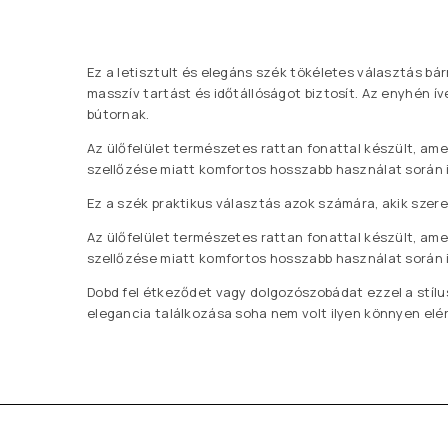
Ez a letisztult és elegáns szék tökéletes választás bá
masszív tartást és időtállóságot biztosít. Az enyhén 
bútornak.
Az ülőfelület természetes rattan fonattal készült, am
szellőzése miatt komfortos hosszabb használat során i
Ez a szék praktikus választás azok számára, akik szer
Az ülőfelület természetes rattan fonattal készült, am
szellőzése miatt komfortos hosszabb használat során i
Dobd fel étkeződet vagy dolgozószobádat ezzel a stílu
elegancia találkozása soha nem volt ilyen könnyen elér