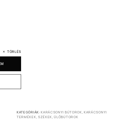
TÖRLÉS
EM
KATEGÓRIÁK:
KARÁCSONYI BÚTOROK
,
KARÁCSONYI
TERMÉKEK
,
SZÉKEK
,
ÜLŐBÚTOROK