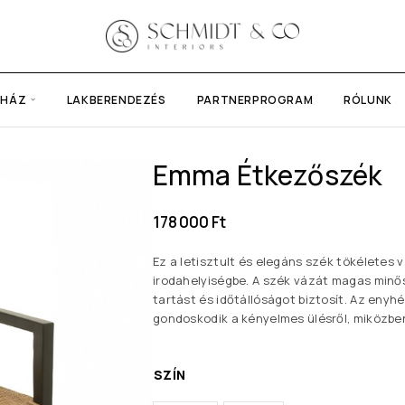
UHÁZ
LAKBERENDEZÉS
PARTNERPROGRAM
RÓLUNK
Emma Étkezőszék
178 000
Ft
Ez a letisztult és elegáns szék tökéletes
irodahelyiségbe. A szék vázát magas minősé
tartást és időtállóságot biztosít. Az enyh
gondoskodik a kényelmes ülésről, miközbe
SZÍN