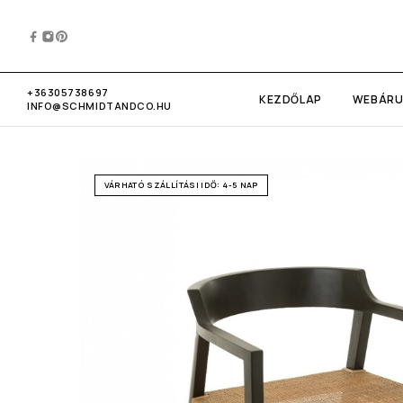
+36305738697
KEZDŐLAP
WEBÁR
INFO@SCHMIDTANDCO.HU
VÁRHATÓ SZÁLLÍTÁSI IDŐ: 4-5 NAP