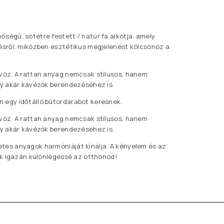
ségű, sötétre festett / natúr fa alkotja, amely
lésről, miközben esztétikus megjelenést kölcsönöz a
tvöz. A rattan anyag nemcsak stílusos, hanem
agy akár kávézók berendezéséhez is.
n egy időtálló bútordarabot keresnek.
tvöz. A rattan anyag nemcsak stílusos, hanem
agy akár kávézók berendezéséhez is.
etes anyagok harmóniáját kínálja. A kényelem és az
zik igazán különlegessé az otthonod!