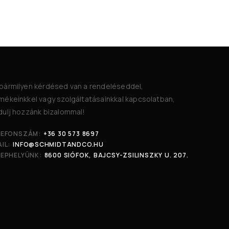
bármilyen kérdésed van a rendeléseddel,
mékeinkkel vagy szolgáltatásainkkal kapcsolatban,
dulj hozzánk bizalommal!
LEFONSZÁM:
+36 30 573 8697
IL:
INFO@SCHMIDTANDCO.HU
LEPHELYÜNK:
8600 SIÓFOK, BAJCSY-ZSILINSZKY U. 207.