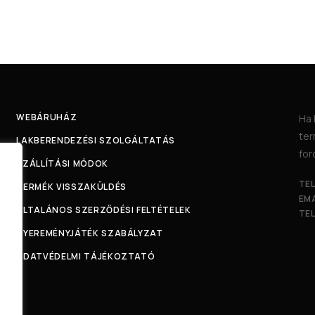
WEBÁRUHÁZ
Ha 
ter
LAKBERENDEZÉSI SZOLGÁLTATÁS
for
SZÁLLÍTÁSI MÓDOK
TE
TERMÉK VISSZAKÜLDÉS
EMA
ÁLTALÁNOS SZERZŐDÉSI FELTÉTELEK
TE
NYEREMÉNYJÁTÉK SZABÁLYZAT
ADATVÉDELMI TÁJÉKOZTATÓ