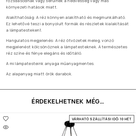
rozsdásodnak vagy sérülnek a nedvesség vagy más
környezeti hatások miatt.
Alakíthatóság: A réz könnyen alakítható és megmunkálható.
Ez lehetővé teszi a bonyolult formák és részletek kialakítását
a lámpatesteken1.
Hangulatos megjelenés: A réz ötvözetek meleg, vonzó
megjelenést kölcsönöznek a lámpatesteknek. A természetes
réz színe és fénye elegáns és időtálló.
A mi lámpatesteink anyaga műanyagmentes.
Az alapanyag miatt örök darabok.
ÉRDEKELHETNEK MÉG…
VÁRHATÓ SZÁLLÍTÁSI IDŐ: 10 HÉT