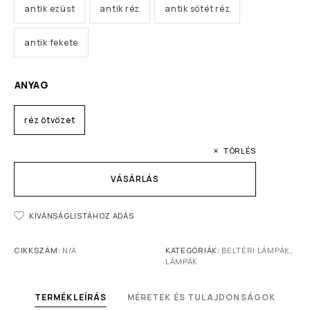
antik ezüst
antik réz
antik sötét réz
antik fekete
ANYAG
réz ötvözet
TÖRLÉS
VÁSÁRLÁS
KÍVÁNSÁGLISTÁHOZ ADÁS
CIKKSZÁM:
N/A
KATEGÓRIÁK:
BELTÉRI LÁMPÁK
,
LÁMPÁK
TERMÉKLEÍRÁS
MÉRETEK ÉS TULAJDONSÁGOK