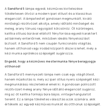
A
Sandford 5
lámpa egyedi, kézműves kivitelezése
tökéletesen ötvözi a modern ipari stílust és a klasszikus
eleganciát. A lámpatestet gondosan megmunkált, kiváló
minőségű rézötvözet alkotja, amely időtálló minőséget és
meleg, arany tónusú ragyogást kölcsönöz. Öt különleges,
kalitka stílusú búrával ellátott fényforrása egyedi karaktert
ad bármely enteriőrnek, miközben ideális fényeloszlást
biztosít. A Sandford 5 nem csupán funkcionális világítás,
hanem otthonod vagy irodád központi dísze is lehet, mely a
kézi munka aprólékos szépségét sugározza.
Engedd, hogy a kézműves mestermunka fénye beragyogja
otthonod!
A Sandford 5 mennyezeti lámpa nem csak egy világítótest,
hanem műalkotás is, mely az ipari stílus nyers szépségét kézi
megmunkálású részletekkel emeli ki. A gondosan polírozott
rézötvözet meleg arany fénye időtálló eleganciát sugároz,
míg az öt kalitka formájú búra bájos, vintage hangulatot
teremt. Ez a lámpa tökéletes választás azok számára, akik
értékelik az egyedi kézműves munkát és otthonuk szépségét.