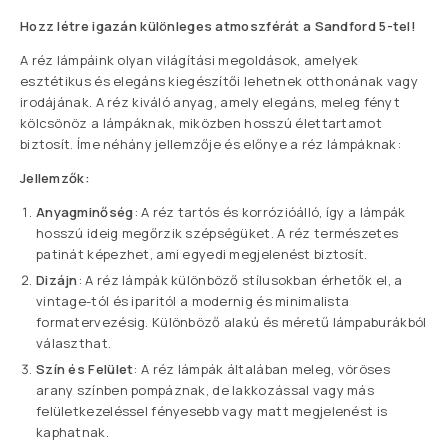
Hozz létre igazán különleges atmoszférát a Sandford 5-tel!
A réz lámpáink olyan világítási megoldások, amelyek
esztétikus és elegáns kiegészítői lehetnek otthonának vagy
irodájának. A réz kiváló anyag, amely elegáns, meleg fényt
kölcsönöz a lámpáknak, miközben hosszú élettartamot
biztosít. Íme néhány jellemzője és előnye a réz lámpáknak:
Jellemzők:
Anyagminőség
: A réz tartós és korrózióálló, így a lámpák
hosszú ideig megőrzik szépségüket. A réz természetes
patinát képezhet, ami egyedi megjelenést biztosít.
Dizájn
: A réz lámpák különböző stílusokban érhetők el, a
vintage-tól és iparitól a modernig és minimalista
formatervezésig. Különböző alakú és méretű lámpaburákból
választhat.
Szín és Felület
: A réz lámpák általában meleg, vöröses
arany színben pompáznak, de lakkozással vagy más
felületkezeléssel fényesebb vagy matt megjelenést is
kaphatnak.