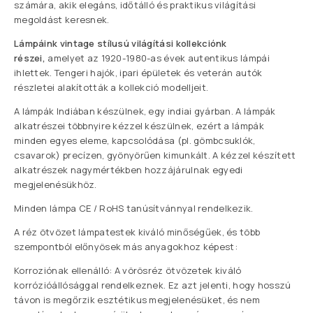
számára, akik elegáns, időtálló és praktikus világítási
megoldást keresnek.
Lámpáink vintage stílusú világítási kollekciónk
részei,
amelyet az 1920-1980-as évek autentikus lámpái
ihlettek. Tengeri hajók, ipari épületek és veterán autók
részletei alakították a kollekció modelljeit.
A lámpák Indiában készülnek, egy indiai gyárban. A lámpák
alkatrészei többnyire kézzel készülnek, ezért a lámpák
minden egyes eleme, kapcsolódása (pl. gömbcsuklók,
csavarok) precízen, gyönyörűen kimunkált. A kézzel készített
alkatrészek nagymértékben hozzájárulnak egyedi
megjelenésükhöz.
Minden lámpa CE / RoHS tanúsítvánnyal rendelkezik.
A réz ötvözet lámpatestek kiváló minőségűek, és több
szempontból előnyösek más anyagokhoz képest:
Korroziónak ellenálló: A vörösréz ötvözetek kiváló
korrózióállósággal rendelkeznek. Ez azt jelenti, hogy hosszú
távon is megőrzik esztétikus megjelenésüket, és nem