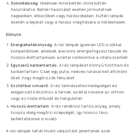
Sokoldalúság
: Ideálisak mind beltéri, mind kültéri
használatra. Beltéri használat esetén jól mutatnak
nappaliban, étkezőben vagy hálószobában. Kültéri lámpák
esetén a bejárat vagy a terasz világítására is tökéletesek.
Előnyök:
Energiahatékonyság
: A réz lámpák gyakran LED-izzókkal
kompatibilisek, amelyek alacsony energiafogyasztásúak és
hosszú élettartamúak, ezáltal csökkentve a villanyszámlát.
Egyszerű karbantartás
: A réz lámpákat könnyű tisztítani és
karbantartani. Csak egy puha, nedves ruhával kell áttörölni
őket, hogy megőrizzék fényüket.
Esztétikai vonzerő
: A réz természetes melegséget és
eleganciát kölcsönöz a térnek, ezáltal növelve az otthon
vagy az iroda stílusát és hangulatát.
Hosszú élettartam
: A réz rendkívül tartós anyag, amely
hosszú ideig megőrzi szépségét, így hosszú távú
befektetésnek is kiváló.
A réz lámpák tehát kiváló választást jelentenek azok