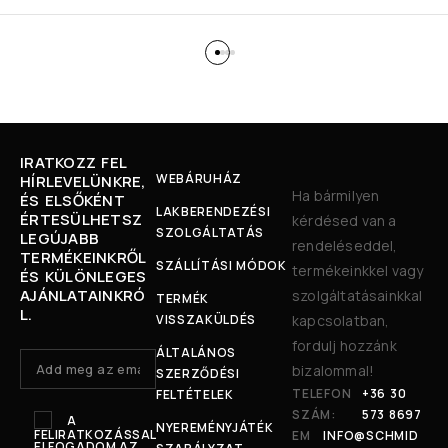
IRATKOZZ FEL
WEBÁRUHÁZ
HÍRLEVELÜNKRE,
Ha bármilyen
ÉS ELSŐKÉNT
LAKBERENDEZÉSI
ÉRTESÜLHETSZ
kérdésed van a
SZOLGÁLTATÁS
LEGÚJABB
rendeléseddel,
TERMÉKEINKRŐL
SZÁLLÍTÁSI MÓDOK
termékeinkkel vagy
ÉS KÜLÖNLEGES
AJÁNLATAINKRÓ
szolgáltatásainkkal
TERMÉK
L.
VISSZAKÜLDÉS
kapcsolatban,
fordulj hozzánk
ÁLTALÁNOS
bizalommal!
SZERZŐDÉSI
TELEFON
+36 30
FELTÉTELEK
SZÁM:
573 8697
A
NYEREMÉNYJÁTÉK
FELIRATKOZÁSSAL
EM
INFO@SCHMID
ELFOGADOM AZ