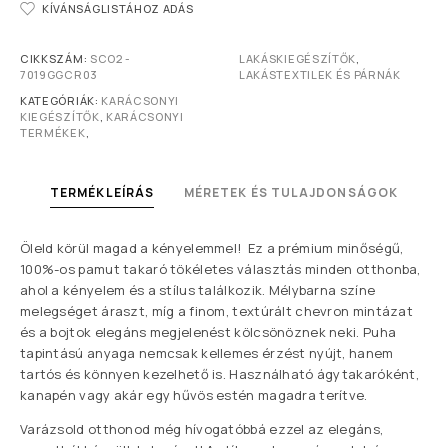
KÍVÁNSÁGLISTÁHOZ ADÁS
CIKKSZÁM:
SCO2 -
LAKÁSKIEGÉSZÍTŐK
,
7019GGCR03
LAKÁSTEXTILEK ÉS PÁRNÁK
KATEGÓRIÁK:
KARÁCSONYI
KIEGÉSZÍTŐK
,
KARÁCSONYI
TERMÉKEK
,
TERMÉKLEÍRÁS
MÉRETEK ÉS TULAJDONSÁGOK
Öleld körül magad a kényelemmel! Ez a prémium minőségű,
100%-os pamut takaró tökéletes választás minden otthonba,
ahol a kényelem és a stílus találkozik. Mélybarna színe
melegséget áraszt, míg a finom, textúrált chevron mintázat
és a bojtok elegáns megjelenést kölcsönöznek neki. Puha
tapintású anyaga nemcsak kellemes érzést nyújt, hanem
tartós és könnyen kezelhető is. Használható ágytakaróként,
kanapén vagy akár egy hűvös estén magadra terítve.
Varázsold otthonod még hívogatóbbá ezzel az elegáns,