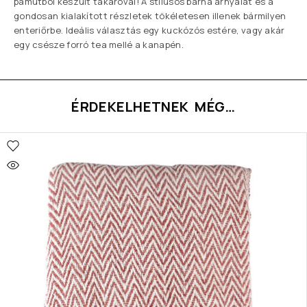
pamutból készült takaróval! A stílusos barna árnyalat és a
gondosan kialakított részletek tökéletesen illenek bármilyen
enteriőrbe. Ideális választás egy kuckózós estére, vagy akár
egy csésze forró tea mellé a kanapén.
ÉRDEKELHETNEK MÉG…