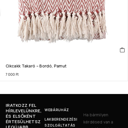
Cikcakk Takaró – Bordó, Pamut
7 000
Ft
IRATKOZZ FEL
WEBÁRUHÁZ
HÍRLEVELÜNKRE,
Ha bármilyen
ÉS ELSŐKÉNT
LAKBERENDEZÉSI
ÉRTESÜLHETSZ
kérdésed van a
SZOLGÁLTATÁS
LEGÚJABB