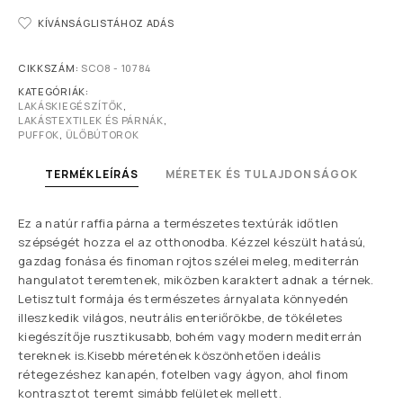
KÍVÁNSÁGLISTÁHOZ ADÁS
CIKKSZÁM:
SCO8 - 10784
KATEGÓRIÁK:
LAKÁSKIEGÉSZÍTŐK
,
LAKÁSTEXTILEK ÉS PÁRNÁK
,
PUFFOK
,
ÜLŐBÚTOROK
TERMÉKLEÍRÁS
MÉRETEK ÉS TULAJDONSÁGOK
Ez a natúr raffia párna a természetes textúrák időtlen
szépségét hozza el az otthonodba. Kézzel készült hatású,
gazdag fonása és finoman rojtos szélei meleg, mediterrán
hangulatot teremtenek, miközben karaktert adnak a térnek.
Letisztult formája és természetes árnyalata könnyedén
illeszkedik világos, neutrális enteriőrökbe, de tökéletes
kiegészítője rusztikusabb, bohém vagy modern mediterrán
tereknek is.Kisebb méretének köszönhetően ideális
rétegezéshez kanapén, fotelben vagy ágyon, ahol finom
kontrasztot teremt simább felületek mellett.