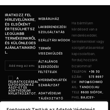
IRATKOZZ FEL
WEBÁRUHÁZ
HÍRLEVELÜNKRE,
Ha bármilyen
ÉS ELSŐKÉNT
LAKBERENDEZÉSI
ÉRTESÜLHETSZ
kérdésed van a
SZOLGÁLTATÁS
LEGÚJABB
rendeléseddel,
TERMÉKEINKRŐL
SZÁLLÍTÁSI MÓDOK
termékeinkkel vagy
ÉS KÜLÖNLEGES
AJÁNLATAINKRÓ
szolgáltatásainkkal
TERMÉK
L.
VISSZAKÜLDÉS
kapcsolatban,
fordulj hozzánk
ÁLTALÁNOS
bizalommal!
SZERZŐDÉSI
TELEFON
+36 30
FELTÉTELEK
SZÁM:
573 8697
A
NYEREMÉNYJÁTÉK
FELIRATKOZÁSSAL
EM
INFO@SCHMID
ELFOGADOM AZ
SZABÁLYZAT
AIL:
TANDCO.HU
ÁSZF-ET ÉS
ADATVÉDELMI
TELE
8600 SIÓFOK,
ADATVÉDELMI
NYILATKOZATOT.
PHEL
BAJCSY-
TÁJÉKOZTATÓ
YÜNK
ZSILINSZKY U.
:
207.
Fontosnak Tartjuk az Adatok Védelmét