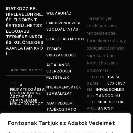
IRATKOZZ FEL
WEBÁRUHÁZ
HÍRLEVELÜNKRE,
Ha bármilyen
ÉS ELSŐKÉNT
LAKBERENDEZÉSI
ÉRTESÜLHETSZ
kérdésed van a
SZOLGÁLTATÁS
LEGÚJABB
rendeléseddel,
TERMÉKEINKRŐL
SZÁLLÍTÁSI MÓDOK
termékeinkkel vagy
ÉS KÜLÖNLEGES
AJÁNLATAINKRÓ
szolgáltatásainkkal
TERMÉK
L.
VISSZAKÜLDÉS
kapcsolatban,
fordulj hozzánk
ÁLTALÁNOS
bizalommal!
SZERZŐDÉSI
TELEFON
+36 30
FELTÉTELEK
SZÁM:
573 8697
A
NYEREMÉNYJÁTÉK
FELIRATKOZÁSSAL
EM
INFO@SCHMID
ELFOGADOM AZ
SZABÁLYZAT
AIL:
TANDCO.HU
ÁSZF-ET ÉS
ADATVÉDELMI
TELE
8600 SIÓFOK,
ADATVÉDELMI
NYILATKOZATOT.
PHEL
BAJCSY-
TÁJÉKOZTATÓ
YÜNK
ZSILINSZKY U.
:
207.
Fontosnak Tartjuk az Adatok Védelmét