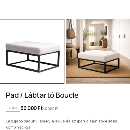
Pad / Lábtartó Boucle
36 000
Ft
-10%
40 000
Ft
Legújabb padunk, amely a luxus és az ipari dizájn tökéletes
kombinációja.