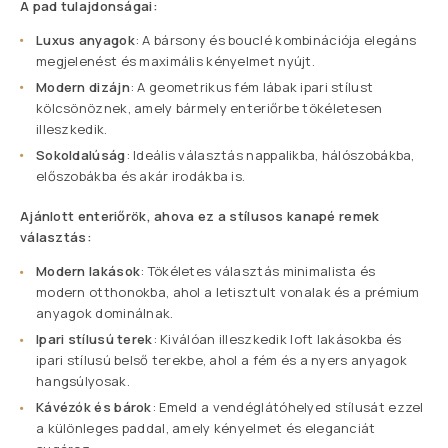
A pad tulajdonságai:
Luxus anyagok
: A bársony és bouclé kombinációja elegáns
megjelenést és maximális kényelmet nyújt.
Modern dizájn
: A geometrikus fém lábak ipari stílust
kölcsönöznek, amely bármely enteriőrbe tökéletesen
illeszkedik.
Sokoldalúság
: Ideális választás nappalikba, hálószobákba,
előszobákba és akár irodákba is.
Ajánlott enteriőrök, ahova ez a stílusos kanapé remek
választás:
Modern lakások
: Tökéletes választás minimalista és
modern otthonokba, ahol a letisztult vonalak és a prémium
anyagok dominálnak.
Ipari stílusú terek
: Kiválóan illeszkedik loft lakásokba és
ipari stílusú belső terekbe, ahol a fém és a nyers anyagok
hangsúlyosak.
Kávézók és bárok
: Emeld a vendéglátóhelyed stílusát ezzel
a különleges paddal, amely kényelmet és eleganciát