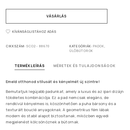
VÁSÁRLÁS
KÍVÁNSÁGLISTÁHOZ ADÁS
CIKKSZÁM:
SCO2 - 88670
KATEGÓRIÁK:
PADOK
,
ÜLŐBÚTOROK
TERMÉKLEÍRÁS
MÉRETEK ÉS TULAJDONSÁGOK
Emeld otthonod stílusát és kényelmét új szintre!
Bemutatjuk legújabb padunkat, amely a luxus és az ipari dizájn
tökéletes kombinációja. Ez a pad nemcsak elegáns, de
rendkívül kényelmes is, köszönhetően a puha bársony és a
texturált bouclé anyagoknak. A geometrikus fém lábak
modern és stabil alapot biztosítanak, miközben egyedi
megjelenést kölcsönöznek a bútornak.