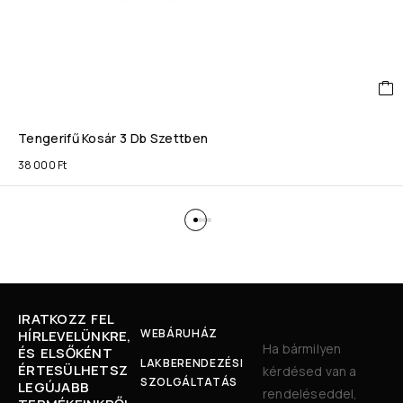
Tengerifű Kosár 3 Db Szettben
38 000
Ft
IRATKOZZ FEL
WEBÁRUHÁZ
HÍRLEVELÜNKRE,
Ha bármilyen
ÉS ELSŐKÉNT
LAKBERENDEZÉSI
ÉRTESÜLHETSZ
kérdésed van a
SZOLGÁLTATÁS
LEGÚJABB
rendeléseddel,