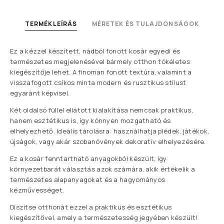
TERMÉKLEÍRÁS
MÉRETEK ÉS TULAJDONSÁGOK
Ez a kézzel készített, nádból fonott kosár egyedi és
természetes megjelenésével bármely otthon tökéletes
kiegészítője lehet. A finoman fonott textúra, valamint a
visszafogott csíkos minta modern és rusztikus stílust
egyaránt képvisel.
Két oldalsó füllel ellátott kialakítása nemcsak praktikus,
hanem esztétikus is, így könnyen mozgatható és
elhelyezhető. Ideális tárolásra: használhatja plédek, játékok,
újságok, vagy akár szobanövények dekoratív elhelyezésére.
Ez a kosár fenntartható anyagokból készült, így
környezetbarát választás azok számára, akik értékelik a
természetes alapanyagokat és a hagyományos
kézművességet.
Díszítse otthonát ezzel a praktikus és esztétikus
kiegészítővel, amely a természetesség jegyében készült!