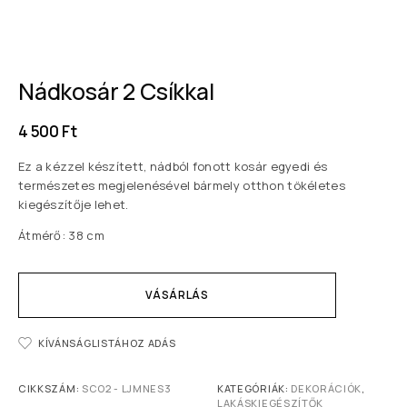
Nádkosár 2 Csíkkal
4 500
Ft
Ez a kézzel készített, nádból fonott kosár egyedi és
természetes megjelenésével bármely otthon tökéletes
kiegészítője lehet.
Átmérő: 38 cm
VÁSÁRLÁS
KÍVÁNSÁGLISTÁHOZ ADÁS
CIKKSZÁM:
SCO2 - LJMNES3
KATEGÓRIÁK:
DEKORÁCIÓK
,
LAKÁSKIEGÉSZÍTŐK