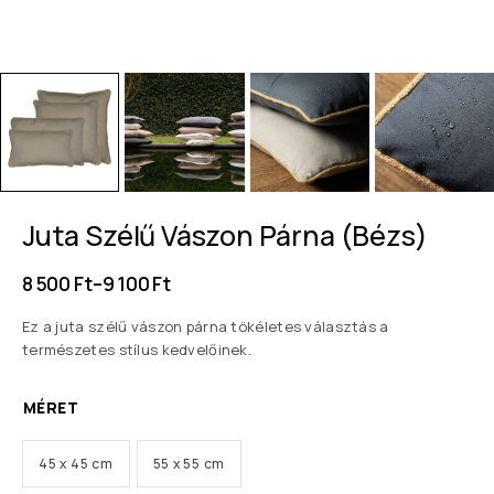
Juta Szélű Vászon Párna (Bézs)
8 500
Ft
–
9 100
Ft
Ez a juta szélű vászon párna tökéletes választás a
természetes stílus kedvelőinek.
MÉRET
45 x 45 cm
55 x 55 cm