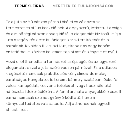
TERMÉKLEÍRÁS
MÉRETEK ÉS TULAJDONSÁGOK
Ez a juta szélű vászon párna tökéletes választás a
természetes stílus kedvelőinek. Az egyszerű, letisztult design
és a minőségi vászon anyag időtálló eleganciát biztosít, míg a
juta szegély részlete különleges karaktert kölcsönöz a
párnának. Kiválóan illik rusztikus, skandináv vagy bohém
enteriőrbe, miközben kellemes tapintást és kényelmet nyújt.
Hozd el otthonodba a természet szépségét és az egyszerű
eleganciát ezzel a juta szélű vászon párnával! Ez a stílusos
kiegészítő nemcsak praktikus és kényelmes, de meleg,
barátságos hangulatot is teremt bármely szobában. Dobd fel
vele a kanapédat, kedvenc foteledet, vagy használd akár
hálószobai dekorációként. A fenntartható anyagokból készült
párna nemcsak szemet gyönyörködtető, hanem
környezettudatos választás is. Adj otthonodnak egyedi
stílust most!