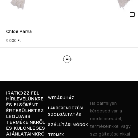
Chloe Párna
9 000
Ft
IRATKOZZ FEL
WEBÁRUHÁZ
HÍRLEVELÜNKRE,
Ha bármilyen
ÉS ELSŐKÉNT
LAKBERENDEZÉSI
ÉRTESÜLHETSZ
kérdésed van a
SZOLGÁLTATÁS
LEGÚJABB
rendeléseddel,
TERMÉKEINKRŐL
SZÁLLÍTÁSI MÓDOK
termékeinkkel vagy
ÉS KÜLÖNLEGES
AJÁNLATAINKRÓ
szolgáltatásainkkal
TERMÉK