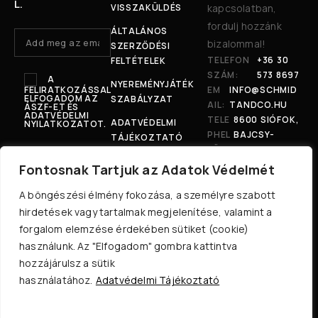
L.
VISSZAKÜLDÉS
kapcsolatban,
fordulj hozzánk
ÁLTALÁNOS
bizalommal!
SZERZŐDÉSI
TELEFON
+36 30
FELTÉTELEK
SZÁM:
573 8697
A
NYEREMÉNYJÁTÉK
FELIRATKOZÁSSAL
EM
INFO@SCHMID
ELFOGADOM AZ
SZABÁLYZAT
AIL:
TANDCO.HU
ÁSZF-ET ÉS
ADATVÉDELMI
TELE
8600 SIÓFOK,
ADATVÉDELMI
NYILATKOZATOT.
PHEL
BAJCSY-
TÁJÉKOZTATÓ
YÜNK
ZSILINSZKY U.
:
207.
Fontosnak Tartjuk az Adatok Védelmét
A böngészési élmény fokozása, a személyre szabott
hirdetések vagy tartalmak megjelenítése, valamint a
forgalom elemzése érdekében sütiket (cookie)
használunk. Az "Elfogadom" gombra kattintva
hozzájárulsz a sütik
© 2024 Mensarius Kft. Minden jog fenntartva.
használatához.
Adatvédelmi Tájékoztató