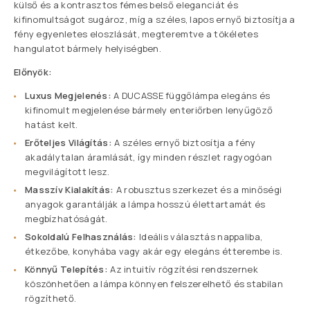
külső és a kontrasztos fémes belső eleganciát és
kifinomultságot sugároz, míg a széles, lapos ernyő biztosítja a
fény egyenletes eloszlását, megteremtve a tökéletes
hangulatot bármely helyiségben.
Előnyök:
Luxus Megjelenés:
A DUCASSE függőlámpa elegáns és
kifinomult megjelenése bármely enteriőrben lenyűgöző
hatást kelt.
Erőteljes Világítás:
A széles ernyő biztosítja a fény
akadálytalan áramlását, így minden részlet ragyogóan
megvilágított lesz.
Masszív Kialakítás:
A robusztus szerkezet és a minőségi
anyagok garantálják a lámpa hosszú élettartamát és
megbízhatóságát.
Sokoldalú Felhasználás:
Ideális választás nappaliba,
étkezőbe, konyhába vagy akár egy elegáns étterembe is.
Könnyű Telepítés:
Az intuitív rögzítési rendszernek
köszönhetően a lámpa könnyen felszerelhető és stabilan
rögzíthető.