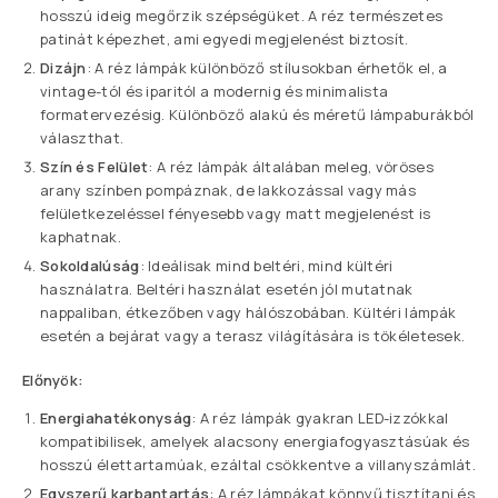
hosszú ideig megőrzik szépségüket. A réz természetes
patinát képezhet, ami egyedi megjelenést biztosít.
Dizájn
: A réz lámpák különböző stílusokban érhetők el, a
vintage-tól és iparitól a modernig és minimalista
formatervezésig. Különböző alakú és méretű lámpaburákból
választhat.
Szín és Felület
: A réz lámpák általában meleg, vöröses
arany színben pompáznak, de lakkozással vagy más
felületkezeléssel fényesebb vagy matt megjelenést is
kaphatnak.
Sokoldalúság
: Ideálisak mind beltéri, mind kültéri
használatra. Beltéri használat esetén jól mutatnak
nappaliban, étkezőben vagy hálószobában. Kültéri lámpák
esetén a bejárat vagy a terasz világítására is tökéletesek.
Előnyök:
Energiahatékonyság
: A réz lámpák gyakran LED-izzókkal
kompatibilisek, amelyek alacsony energiafogyasztásúak és
hosszú élettartamúak, ezáltal csökkentve a villanyszámlát.
Egyszerű karbantartás
: A réz lámpákat könnyű tisztítani és