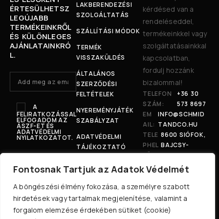
LAKBERENDEZÉSI
ÉRTESÜLHETSZ
kérdésed van a
SZOLGÁLTATÁS
LEGÚJABB
rendeléseddel,
TERMÉKEINKRŐL
SZÁLLÍTÁSI MÓDOK
termékeinkkel vagy
ÉS KÜLÖNLEGES
AJÁNLATAINKRÓ
szolgáltatásainkkal
TERMÉK
L.
VISSZAKÜLDÉS
kapcsolatban,
fordulj hozzánk
ÁLTALÁNOS
bizalommal!
SZERZŐDÉSI
TELEFON
+36 30
FELTÉTELEK
SZÁM:
573 8697
A
NYEREMÉNYJÁTÉK
FELIRATKOZÁSSAL
EM
INFO@SCHMID
ELFOGADOM AZ
SZABÁLYZAT
AIL:
TANDCO.HU
ÁSZF-ET ÉS
ADATVÉDELMI
TELE
8600 SIÓFOK,
ADATVÉDELMI
NYILATKOZATOT.
PHEL
BAJCSY-
TÁJÉKOZTATÓ
YÜNK
ZSILINSZKY U.
:
207.
Fontosnak Tartjuk az Adatok Védelmét
A böngészési élmény fokozása, a személyre szabott
hirdetések vagy tartalmak megjelenítése, valamint a
forgalom elemzése érdekében sütiket (cookie)