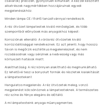
csavarok) precízen, gyönyörűen kimunkált. A kézzel készített
alkatrészek nagymértékben hozzájárulnak egyedi
megjelenésükhöz.
Minden lámpa CE / RoHS tanúsítvánnyal rendelkezik.
A réz ötvözet lámpatestek kiváló minőségűek, és több
szempontból előnyösek más anyagokhoz képest:
Korroziónak ellenálló: A vörösréz ötvözetek kiváló
korrózióállósággal rendelkeznek. Ez azt jelenti, hogy hosszú
távon is megőrzik esztétikus megjelenésüket, és nem
rozsdásodnak vagy sérülnek a nedvesség vagy más
környezeti hatások miatt.
Alakíthatóság: A réz könnyen alakítható és megmunkálható.
Ez lehetővé teszi a bonyolult formák és részletek kialakítását
a lámpatesteken1.
Hangulatos megjelenés: A réz ötvözetek meleg, vonzó
megjelenést kölcsönöznek a lámpatesteknek. A természetes
réz színe és fénye elegáns és időtálló.
A mi lámpatesteink anyaga műanyagmentes.