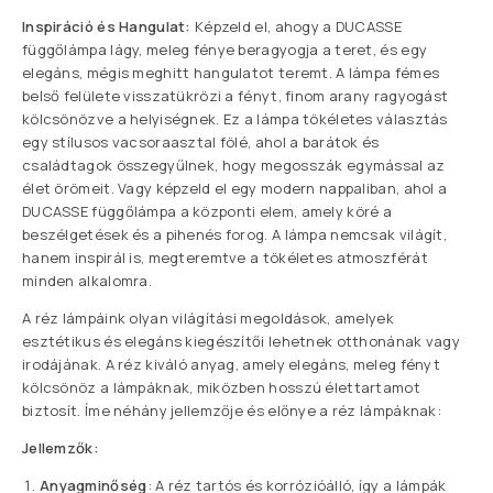
Inspiráció és Hangulat:
Képzeld el, ahogy a DUCASSE
függőlámpa lágy, meleg fénye beragyogja a teret, és egy
elegáns, mégis meghitt hangulatot teremt. A lámpa fémes
belső felülete visszatükrözi a fényt, finom arany ragyogást
kölcsönözve a helyiségnek. Ez a lámpa tökéletes választás
egy stílusos vacsoraasztal fölé, ahol a barátok és
családtagok összegyűlnek, hogy megosszák egymással az
élet örömeit. Vagy képzeld el egy modern nappaliban, ahol a
DUCASSE függőlámpa a központi elem, amely köré a
beszélgetések és a pihenés forog. A lámpa nemcsak világít,
hanem inspirál is, megteremtve a tökéletes atmoszférát
minden alkalomra.
A réz lámpáink olyan világítási megoldások, amelyek
esztétikus és elegáns kiegészítői lehetnek otthonának vagy
irodájának. A réz kiváló anyag, amely elegáns, meleg fényt
kölcsönöz a lámpáknak, miközben hosszú élettartamot
biztosít. Íme néhány jellemzője és előnye a réz lámpáknak:
Jellemzők:
Anyagminőség
: A réz tartós és korrózióálló, így a lámpák