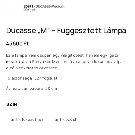
Ducasse „M” – Függesztett Lámpa
45 500
Ft
Ez a lámpa nem csupán egy világítótest, hanem egy igazi
műalkotás, a Fényűzés Mesterműve amely a luxus és az ipari
dizájn tökéletes ötvözete.
Tulajdonsága: E27 foglalat
Átmérő Lámpabúra: 30 cm
SZÍN
antik fekezet réz
antik ezüst