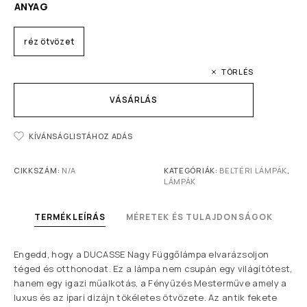
ANYAG
réz ötvözet
TÖRLÉS
VÁSÁRLÁS
KÍVÁNSÁGLISTÁHOZ ADÁS
CIKKSZÁM:
N/A
KATEGÓRIÁK:
BELTÉRI LÁMPÁK
,
LÁMPÁK
TERMÉKLEÍRÁS
MÉRETEK ÉS TULAJDONSÁGOK
Engedd, hogy a DUCASSE Nagy Függőlámpa elvarázsoljon
téged és otthonodat. Ez a lámpa nem csupán egy világítótest,
hanem egy igazi műalkotás, a Fényűzés Mesterműve amely a
luxus és az ipari dizájn tökéletes ötvözete. Az antik fekete