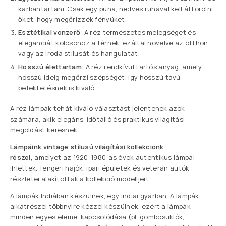
karbantartani. Csak egy puha, nedves ruhával kell áttörölni
őket, hogy megőrizzék fényüket.
Esztétikai vonzerő
: A réz természetes melegséget és
eleganciát kölcsönöz a térnek, ezáltal növelve az otthon
vagy az iroda stílusát és hangulatát.
Hosszú élettartam
: A réz rendkívül tartós anyag, amely
hosszú ideig megőrzi szépségét, így hosszú távú
befektetésnek is kiváló.
A réz lámpák tehát kiváló választást jelentenek azok
számára, akik elegáns, időtálló és praktikus világítási
megoldást keresnek.
Lámpáink vintage stílusú világítási kollekciónk
részei,
amelyet az 1920-1980-as évek autentikus lámpái
ihlettek. Tengeri hajók, ipari épületek és veterán autók
részletei alakították a kollekció modelljeit.
A lámpák Indiában készülnek, egy indiai gyárban. A lámpák
alkatrészei többnyire kézzel készülnek, ezért a lámpák
minden egyes eleme, kapcsolódása (pl. gömbcsuklók,