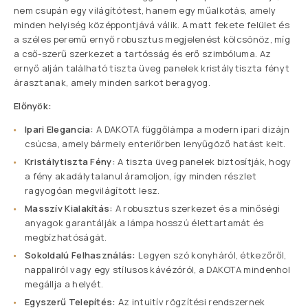
nem csupán egy világítótest, hanem egy műalkotás, amely
minden helyiség középpontjává válik. A matt fekete felület és
a széles peremű ernyő robusztus megjelenést kölcsönöz, míg
a cső-szerű szerkezet a tartósság és erő szimbóluma. Az
ernyő alján található tiszta üveg panelek kristálytiszta fényt
árasztanak, amely minden sarkot beragyog.
Előnyök:
Ipari Elegancia:
A DAKOTA függőlámpa a modern ipari dizájn
csúcsa, amely bármely enteriőrben lenyűgöző hatást kelt.
Kristálytiszta Fény:
A tiszta üveg panelek biztosítják, hogy
a fény akadálytalanul áramoljon, így minden részlet
ragyogóan megvilágított lesz.
Masszív Kialakítás:
A robusztus szerkezet és a minőségi
anyagok garantálják a lámpa hosszú élettartamát és
megbízhatóságát.
Sokoldalú Felhasználás:
Legyen szó konyháról, étkezőről,
nappaliról vagy egy stílusos kávézóról, a DAKOTA mindenhol
megállja a helyét.
Egyszerű Telepítés:
Az intuitív rögzítési rendszernek