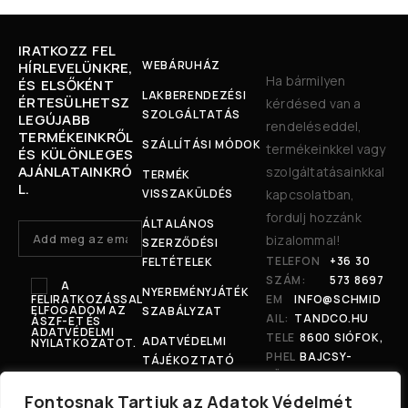
IRATKOZZ FEL
WEBÁRUHÁZ
HÍRLEVELÜNKRE,
Ha bármilyen
ÉS ELSŐKÉNT
LAKBERENDEZÉSI
ÉRTESÜLHETSZ
kérdésed van a
SZOLGÁLTATÁS
LEGÚJABB
rendeléseddel,
TERMÉKEINKRŐL
SZÁLLÍTÁSI MÓDOK
termékeinkkel vagy
ÉS KÜLÖNLEGES
AJÁNLATAINKRÓ
szolgáltatásainkkal
TERMÉK
L.
VISSZAKÜLDÉS
kapcsolatban,
fordulj hozzánk
ÁLTALÁNOS
bizalommal!
SZERZŐDÉSI
TELEFON
+36 30
FELTÉTELEK
SZÁM:
573 8697
A
NYEREMÉNYJÁTÉK
FELIRATKOZÁSSAL
EM
INFO@SCHMID
ELFOGADOM AZ
SZABÁLYZAT
AIL:
TANDCO.HU
ÁSZF-ET ÉS
ADATVÉDELMI
TELE
8600 SIÓFOK,
ADATVÉDELMI
NYILATKOZATOT.
PHEL
BAJCSY-
TÁJÉKOZTATÓ
YÜNK
ZSILINSZKY U.
:
207.
Fontosnak Tartjuk az Adatok Védelmét