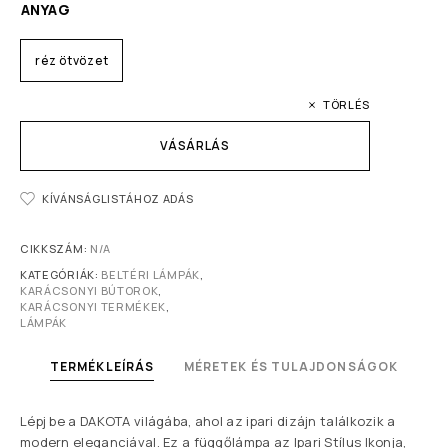
ANYAG
réz ötvözet
TÖRLÉS
VÁSÁRLÁS
KÍVÁNSÁGLISTÁHOZ ADÁS
CIKKSZÁM:
N/A
KATEGÓRIÁK:
BELTÉRI LÁMPÁK
,
KARÁCSONYI BÚTOROK
,
KARÁCSONYI TERMÉKEK
,
LÁMPÁK
TERMÉKLEÍRÁS
MÉRETEK ÉS TULAJDONSÁGOK
Lépj be a DAKOTA világába, ahol az ipari dizájn találkozik a
modern eleganciával. Ez a függőlámpa az Ipari Stílus Ikonja,