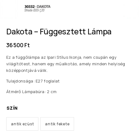
Dakota – Függesztett Lámpa
36 500
Ft
Ez a függőlámpa az Ipari Stílus Ikonja, nem csupán egy
világítótest, hanem egy műalkotás, amely minden helyiség
középpontjává válik.
Tulajdonsága: E27 foglalat
Átmérő Lámpabúra: 2 cm
SZÍN
antik ezüst
antik fekete