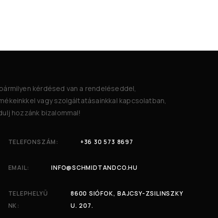
bármilyen kérdésed van a rendeléseddel,
mékeinkkel vagy szolgáltatásainkkal kapcsolatban,
dulj hozzánk bizalommal!
TELEFONSZÁM:
+36 30 573 8697
EMAIL:
INFO@SCHMIDTANDCO.HU
TELEPHELYÜ
8600 SIÓFOK, BAJCSY-ZSILINSZKY
NK:
U. 207.