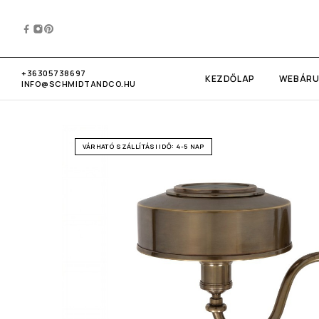
+36305738697
KEZDŐLAP
WEBÁR
INFO@SCHMIDTANDCO.HU
VÁRHATÓ SZÁLLÍTÁSI IDŐ: 4-5 NAP