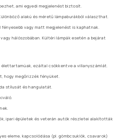
pezhet, ami egyedi megjelenést biztosít.
. Különböző alakú és méretű lámpaburákból választhat.
l fényesebb vagy matt megjelenést is kaphatnak.
n vagy hálószobában. Kültéri lámpák esetén a bejárat
élettartamúak, ezáltal csökkentve a villanyszámlát.
et, hogy megőrizzék fényüket.
a stílusát és hangulatát.
iváló.
snek.
k, ipari épületek és veterán autók részletei alakították
gyes eleme, kapcsolódása (pl. gömbcsuklók, csavarok)