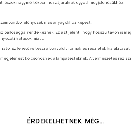
lkatrészek nagymértékben hozzájárulnak egyedi megjelenésükhöz.
b szempontból előnyösek más anyagokhoz képest:
ózióállósággal rendelkeznek. Ez azt jelenti, hogy hosszú távon is m
nyezeti hatások miatt.
ató. Ez lehetővé teszi a bonyolult formák és részletek kialakítását
megjelenést kölcsönöznek a lámpatesteknek. A természetes réz szín
ÉRDEKELHETNEK MÉG…