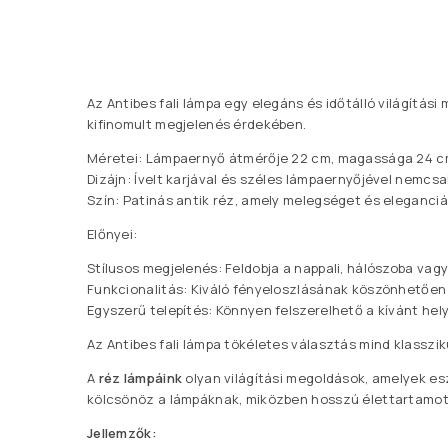
Az Antibes fali lámpa egy elegáns és időtálló világítási
kifinomult megjelenés érdekében.
Méretei: Lámpaernyő átmérője 22 cm, magassága 24 cm,
Dizájn: Ívelt karjával és széles lámpaernyőjével nemcsak
Szín: Patinás antik réz, amely melegséget és eleganci
Előnyei:
Stílusos megjelenés: Feldobja a nappali, hálószoba vag
Funkcionalitás: Kiváló fényeloszlásának köszönhetően 
Egyszerű telepítés: Könnyen felszerelhető a kívánt hely
Az Antibes fali lámpa tökéletes választás mind klasszi
A
réz lámpáink
olyan világítási megoldások, amelyek es
kölcsönöz a lámpáknak, miközben hosszú élettartamot b
Jellemzők: