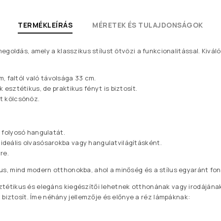
TERMÉKLEÍRÁS
MÉRETEK ÉS TULAJDONSÁGOK
 megoldás, amely a klasszikus stílust ötvözi a funkcionalitással. Kivá
 faltól való távolsága 33 cm.
 esztétikus, de praktikus fényt is biztosít.
át kölcsönöz.
y folyosó hangulatát.
ideális olvasósarokba vagy hangulatvilágításként.
re.
kus, mind modern otthonokba, ahol a minőség és a stílus egyaránt fon
ztétikus és elegáns kiegészítői lehetnek otthonának vagy irodájának
iztosít. Íme néhány jellemzője és előnye a réz lámpáknak: