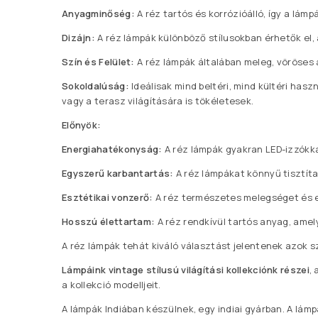
Anyagminőség:
A réz tartós és korrózióálló, így a lá
Dizájn:
A réz lámpák különböző stílusokban érhetők el, 
Szín és Felület:
A réz lámpák általában meleg, vöröses
Sokoldalúság:
Ideálisak mind beltéri, mind kültéri has
vagy a terasz világítására is tökéletesek.
Előnyök:
Energiahatékonyság:
A réz lámpák gyakran LED-izzókka
Egyszerű karbantartás:
A réz lámpákat könnyű tisztíta
Esztétikai vonzerő:
A réz természetes melegséget és el
Hosszú élettartam:
A réz rendkívül tartós anyag, amel
A réz lámpák tehát kiváló választást jelentenek azok sz
Lámpáink vintage stílusú világítási kollekciónk részei
,
a kollekció modelljeit.
A lámpák Indiában készülnek, egy indiai gyárban. A lám