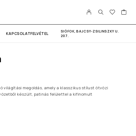
SIÓFOK, BAJCSY-ZSILINSZKY U.
KAPCSOLATFELVÉTEL
207.
a
ló világítási megoldás, amely a klasszikus stílust ötvözi
özetből készült, patinás felülettel a kifinomult