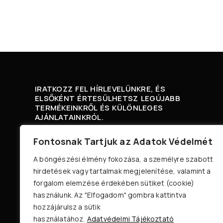
IRATKOZZ FEL HÍRLEVELÜNKRE, ÉS
ELSŐKÉNT ÉRTESÜLHETSZ LEGÚJABB
TERMÉKEINKRŐL ÉS KÜLÖNLEGES
AJÁNLATAINKRÓL.
Fontosnak Tartjuk az Adatok Védelmét
A böngészési élmény fokozása, a személyre szabott
A FELIRATKOZÁSSAL ELFOGADOM AZ ÁSZF-ET
hirdetések vagy tartalmak megjelenítése, valamint a
ÉS ADATVÉDELMI NYILATKOZATOT.
forgalom elemzése érdekében sütiket (cookie)
használunk. Az "Elfogadom" gombra kattintva
hozzájárulsz a sütik
használatához.
Adatvédelmi Tájékoztató