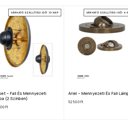
VÁRHATÓ SZÁLLÍTÁSI IDŐ: 10 NAP
VÁRHATÓ SZÁLLÍTÁSI IDŐ: 4-
et – Fali És Mennyezeti
Ariel – Mennyezeti És Fali Lám
pa (2 Színben)
52 500
Ft
000
Ft