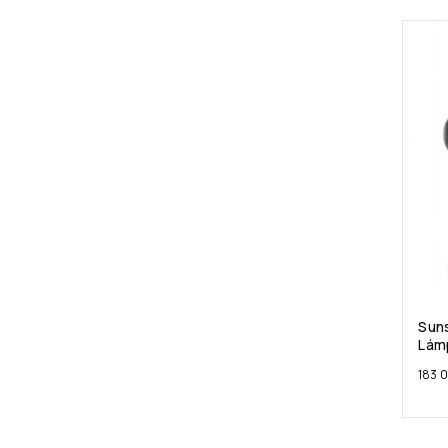
Suns
Lám
183 