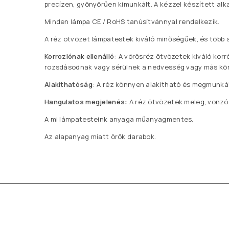
precízen, gyönyörűen kimunkált. A kézzel készített a
Minden lámpa CE / RoHS tanúsítvánnyal rendelkezik.
A réz ötvözet lámpatestek kiváló minőségűek, és töb
Korroziónak ellenálló:
A vörösréz ötvözetek kiváló korr
rozsdásodnak vagy sérülnek a nedvesség vagy más kör
Alakíthatóság:
A réz könnyen alakítható és megmunkálh
Hangulatos megjelenés:
A réz ötvözetek meleg, vonzó 
A mi lámpatesteink anyaga műanyagmentes.
Az alapanyag miatt örök darabok.