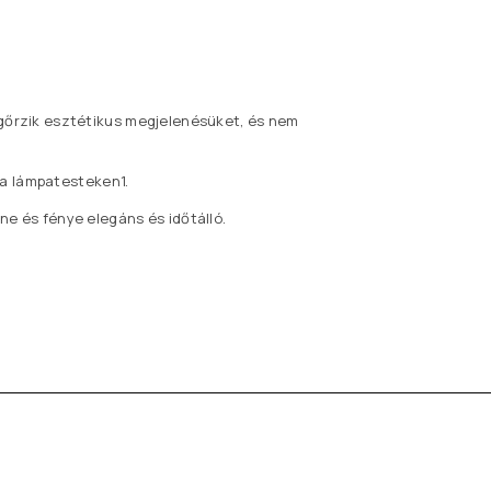
egőrzik esztétikus megjelenésüket, és nem
 a lámpatesteken1.
e és fénye elegáns és időtálló.