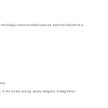
ló minőségű rézötvözetből készült, patinás felülettel a
tos.
. A réz kiváló anyag, amely elegáns, meleg fényt