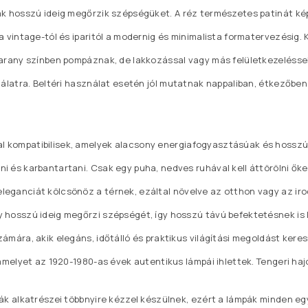
mpák hosszú ideig megőrzik szépségüket. A réz természetes patinát ké
a vintage-tól és iparitól a modernig és minimalista formatervezésig
 arany színben pompáznak, de lakkozással vagy más felületkezelésse
ználatra. Beltéri használat esetén jól mutatnak nappaliban, étkezőbe
l kompatibilisek, amelyek alacsony energiafogyasztásúak és hosszú 
ni és karbantartani. Csak egy puha, nedves ruhával kell áttörölni ők
eganciát kölcsönöz a térnek, ezáltal növelve az otthon vagy az irod
y hosszú ideig megőrzi szépségét, így hosszú távú befektetésnek is k
ámára, akik elegáns, időtálló és praktikus világítási megoldást kere
 amelyet az 1920-1980-as évek autentikus lámpái ihlettek. Tengeri hajó
pák alkatrészei többnyire kézzel készülnek, ezért a lámpák minden e