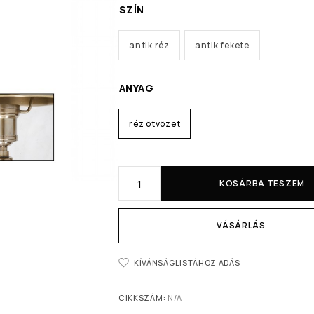
SZÍN
antik réz
antik fekete
ANYAG
réz ötvözet
KOSÁRBA TESZEM
VÁSÁRLÁS
KÍVÁNSÁGLISTÁHOZ ADÁS
CIKKSZÁM:
N/A