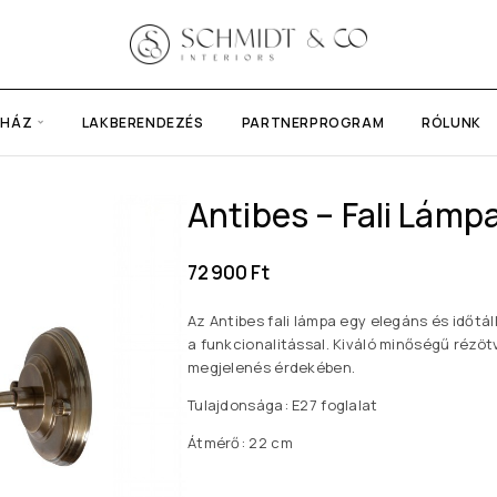
UHÁZ
LAKBERENDEZÉS
PARTNERPROGRAM
RÓLUNK
Antibes – Fali Lámp
72 900
Ft
Az Antibes fali lámpa egy elegáns és időtál
a funkcionalitással. Kiváló minőségű rézötv
megjelenés érdekében.
Tulajdonsága: E27 foglalat
Átmérő: 22 cm