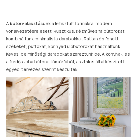
A bútorválasztásunk
a letisztult formákra, modern
vonalvezetésre esett. Rusztikus, kézműves fa bútorokat
kombináltunk minimalista darabokkal. Rattan és fonott
székeket, puffokat, könnyed ülőbútorokat használtunk.
Kevés, de minőségi darabokat szereztünk be. A konyha-, és
a fürdőszoba bútorai tömörfából, asztalos által készített
egyedi tervezés szerint készültek.