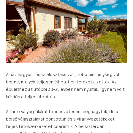
A ház nagyon rossz elosztású volt, több pici helység volt
benne, melyek teljesen élhetetlen tereket alkottak. Az
épülethez az utóbbi 30-35 évben nem nyúltak, így nem volt
kérdés a teljes átépítés.
A tartó vályogfalakat természetesen meghagytuk, de a
belső válaszfalakat bontottuk és a villanyvezetékeket,
teljes tetőszerkezetet cseréltük. A belső térben