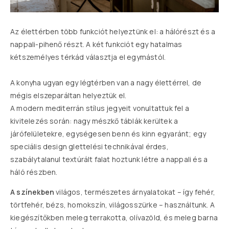
Az élettérben több funkciót helyeztünk el: a hálórészt és a
nappali-pihenő részt. A két funkciót egy hatalmas
kétszemélyes térkád választja el egymástól.
A konyha ugyan egy légtérben van a nagy élettérrel, de
mégis elszeparáltan helyeztük el.
A modern mediterrán stílus jegyeit vonultattuk fel a
kivitelezés során: nagy mészkő táblák kerültek a
járófelületekre, egységesen benn és kinn egyaránt; egy
speciális design glettelési technikával érdes,
szabálytalanul textúrált falat hoztunk létre a nappali és a
háló részben.
A színekben
világos, természetes árnyalatokat – így fehér,
törtfehér, bézs, homokszín, világosszürke – használtunk. A
kiegészítőkben meleg terrakotta, olívazöld, és meleg barna