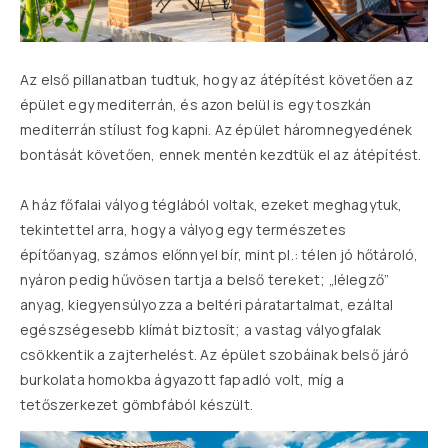
Az első pillanatban tudtuk, hogy az átépítést követően az
épület egy mediterrán, és azon belül is egy toszkán
mediterrán stílust fog kapni. Az épület háromnegyedének
bontását követően, ennek mentén kezdtük el az átépítést.
A ház főfalai vályog téglából voltak, ezeket meghagytuk,
tekintettel arra, hogy a vályog egy természetes
építőanyag, számos előnnyel bír, mint pl.: télen jó hőtároló,
nyáron pedig hűvösen tartja a belső tereket; „lélegző”
anyag, kiegyensúlyozza a beltéri páratartalmat, ezáltal
egészségesebb klímát biztosít; a vastag vályogfalak
csökkentik a zajterhelést. Az épület szobáinak belső járó
burkolata homokba ágyazott fapadló volt, míg a
tetőszerkezet gömbfából készült.