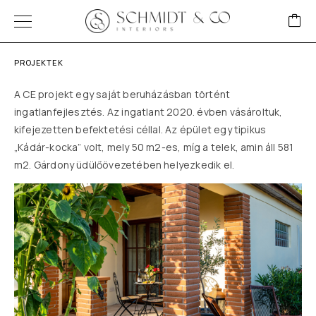
PROJEKTEK
A CE projekt egy saját beruházásban történt
ingatlanfejlesztés. Az ingatlant 2020. évben vásároltuk,
kifejezetten befektetési céllal. Az épület egy tipikus
„Kádár-kocka” volt, mely 50 m2-es, míg a telek, amin áll 581
m2. Gárdony üdülőövezetében helyezkedik el.