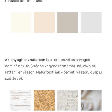
tónusok alkalmaztunk.
Az anyaghasználatban
is a természetes anyagok
dominálnak: fa (világos vagy középbarna), kő, vakolat,
rattan, lenvászon. Natúr textíliák – pamut, vászon, gyapjú,
szőttesek.