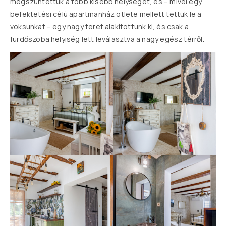
megszüntettük a több kisebb helységet, és – mivel egy
befektetési célú apartmanház ötlete mellett tettük le a
voksunkat – egy nagy teret alakítottunk ki, és csak a
fürdőszoba helyiség lett leválasztva a nagy egész térről.